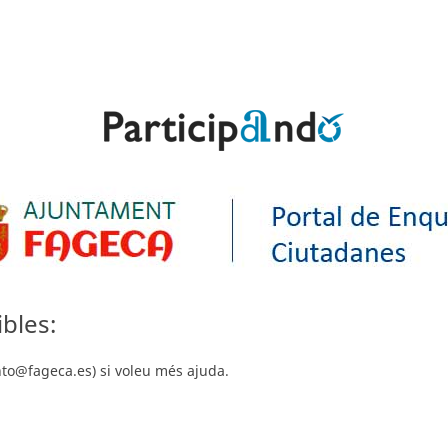
bles:
to@fageca.es) si voleu més ajuda.